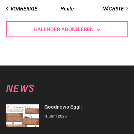
VER
VORHERIGE
Heute
NÄCHSTE
KALENDER ABONNIEREN
NEWS
Goodnews Eggli
11. Juni 2026