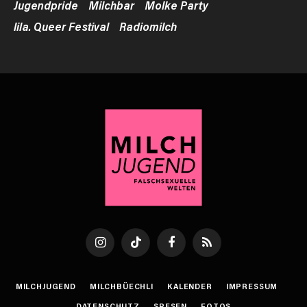
Jugendpride
Milchbar
Molke Party
lila. Queer Festival
Radiomilch
Instagram
TikTok
Facebook
RSS
MILCHJUGEND
MILCHBÜECHLI
KALENDER
IMPRESSUM
DATENSCHUTZ
SPESEN
FOTOS