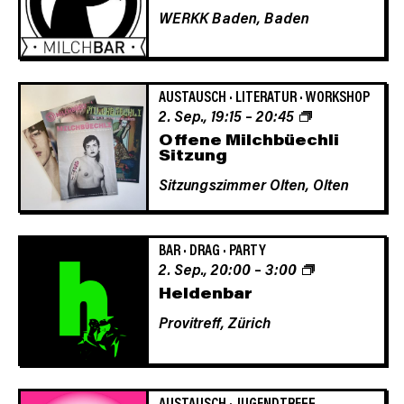
WERKK Baden,
Baden
AUSTAUSCH
·
LITERATUR
·
WORKSHOP
2. Sep., 19:15
–
20:45
Offene Milchbüechli
Sitzung
Sitzungszimmer Olten,
Olten
BAR
·
DRAG
·
PARTY
2. Sep., 20:00
–
3:00
Heldenbar
Provitreff,
Zürich
AUSTAUSCH
·
JUGENDTREFF