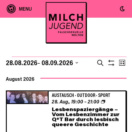
Ver
Veranstaltungen
Veranst
28.08.2026
08.09.2026
SUCHE
LIST
Filter
Ans
Datum
Anzeige
Suche
wählen.
August 2026
Nav
und
AUSTAUSCH
·
OUTDOOR
·
SPORT
28. Aug., 19:00
–
21:00
Ansicht
Lesbenspaziergänge –
Vom Lesbenzimmer zur
Q*T Bar durch lesbisch
Navigat
queere Geschichte