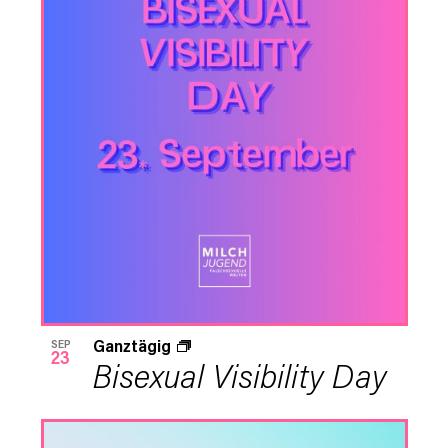
Navigat
in
Photo
View
Ganztägig
SEP
23
Bisexual Visibility Day