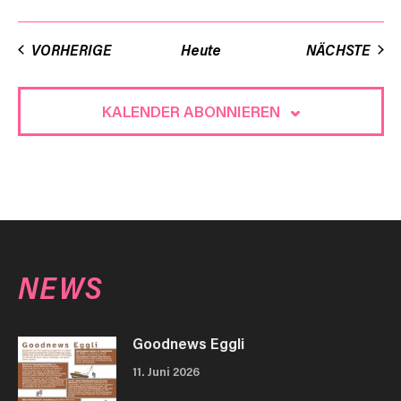
VER
VORHERIGE
Heute
NÄCHSTE
KALENDER ABONNIEREN
NEWS
Goodnews Eggli
11. Juni 2026