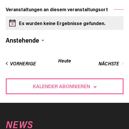
Veranstaltungen an diesem veranstaltungsort
Es wurden keine Ergebnisse gefunden.
Hinweis
Anstehende
Datum
wählen.
Heute
VERANSTALTUNGEN
VORHERIGE
NÄCHSTE
VERANST
KALENDER ABONNIEREN
NEWS